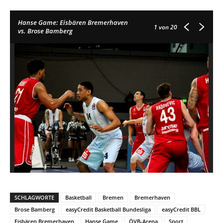
Hanse Game: Eisbären Bremerhaven
1
von 20
vs. Brose Bamberg
SCHLAGWORTE
Basketball
Bremen
Bremerhaven
Brose Bamberg
easyCredit Basketball Bundesliga
easyCredit BBL
Eisbären Bremerhaven
Hanse Game
ÖVB-Arena
Sport