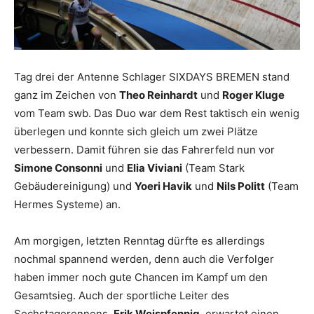
Tag drei der Antenne Schlager SIXDAYS BREMEN stand
ganz im Zeichen von
Theo Reinhardt
und
Roger Kluge
vom Team swb. Das Duo war dem Rest taktisch ein wenig
überlegen und konnte sich gleich um zwei Plätze
verbessern. Damit führen sie das Fahrerfeld nun vor
Simone Consonni
und
Elia Viviani
(Team Stark
Gebäudereinigung) und
Yoeri Havik
und
Nils Politt
(Team
Hermes Systeme) an.
Am morgigen, letzten Renntag dürfte es allerdings
nochmal spannend werden, denn auch die Verfolger
haben immer noch gute Chancen im Kampf um den
Gesamtsieg. Auch der sportliche Leiter des
Sechstagerennens,
Erik Weispfennig
, erwartet einen