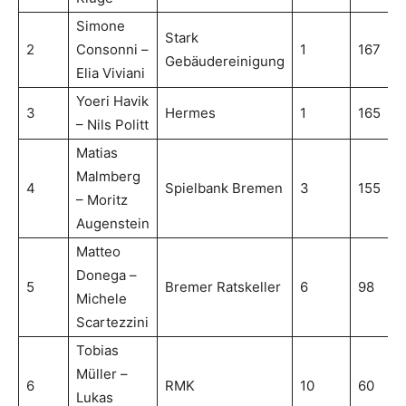
Simone
Stark
2
Consonni –
1
167
Gebäudereinigung
Elia Viviani
Yoeri Havik
3
Hermes
1
165
– Nils Politt
Matias
Malmberg
4
Spielbank Bremen
3
155
– Moritz
Augenstein
Matteo
Donega –
5
Bremer Ratskeller
6
98
Michele
Scartezzini
Tobias
Müller –
6
RMK
10
60
Lukas