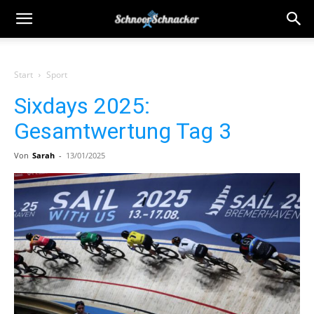
Start
Sport
Sixdays 2025:
Gesamtwertung Tag 3
Von
Sarah
-
13/01/2025