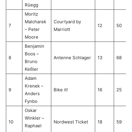
Rüegg
Moritz
Malcharek
Courtyard by
7
12
50
– Peter
Marriott
Moore
Benjamin
Boos –
8
Antenne Schlager
13
68
Bruno
Keßler
Adam
Krenek –
9
Bike it!
16
25
Anders
Fynbo
Oskar
Winkler –
10
Nordwest Ticket
18
59
Raphael