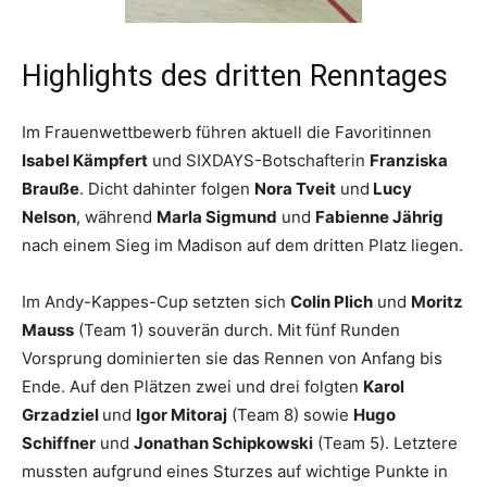
Highlights des dritten Renntages
Im Frauenwettbewerb führen aktuell die Favoritinnen
Isabel Kämpfert
und SIXDAYS-Botschafterin
Franziska
Brauße
. Dicht dahinter folgen
Nora Tveit
und
Lucy
Nelson
, während
Marla Sigmund
und
Fabienne Jährig
nach einem Sieg im Madison auf dem dritten Platz liegen.
Im Andy-Kappes-Cup setzten sich
Colin Plich
und
Moritz
Mauss
(Team 1) souverän durch. Mit fünf Runden
Vorsprung dominierten sie das Rennen von Anfang bis
Ende. Auf den Plätzen zwei und drei folgten
Karol
Grzadziel
und
Igor Mitoraj
(Team 8) sowie
Hugo
Schiffner
und
Jonathan Schipkowski
(Team 5). Letztere
mussten aufgrund eines Sturzes auf wichtige Punkte in