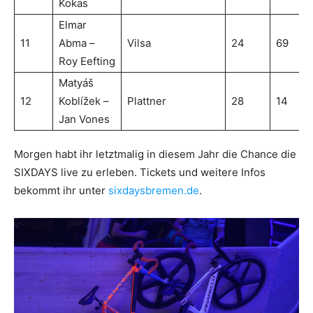
Kokas
Elmar
11
Abma –
Vilsa
24
69
Roy Eefting
Matyáš
12
Koblížek –
Plattner
28
14
Jan Vones
Morgen habt ihr letztmalig in diesem Jahr die Chance die
SIXDAYS live zu erleben. Tickets und weitere Infos
bekommt ihr unter
sixdaysbremen.de
.