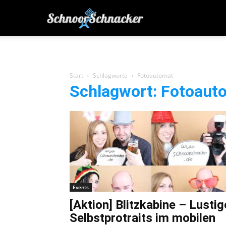
SchnoorSchnacker
|
Start
Schlagworte
Fotoautomat
Schlagwort: Fotoaut
von
Bremern
für
Events
Bremer
[Aktion] Blitzkabine – Lustig
Selbstprotraits im mobilen