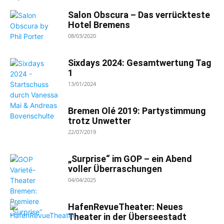
Salon Obscura – Das verrückteste
Hotel Bremens
08/03/2020
Sixdays 2024: Gesamtwertung Tag
1
13/01/2024
Bremen Olé 2019: Partystimmung
trotz Unwetter
22/07/2019
„Surprise“ im GOP – ein Abend
voller Überraschungen
04/04/2025
HafenRevueTheater: Neues
Theater in der Überseestadt