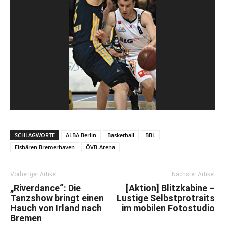
SCHLAGWORTE
ALBA Berlin
Basketball
BBL
Eisbären Bremerhaven
ÖVB-Arena
Vorheriger Artikel
Nächster Artikel
„Riverdance“: Die
[Aktion] Blitzkabine –
Tanzshow bringt einen
Lustige Selbstprotraits
Hauch von Irland nach
im mobilen Fotostudio
Bremen