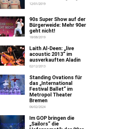
12/01/2019
90s Super Show auf der
Bürgerweide: Mehr 90er
geht nicht!
18/08/2019
Laith Al-Deen: „live
acoustic 2013“ im
ausverkauften Aladin
02/12/2013
Standing Ovations für
das „International
Festival Ballet“ im
Metropol Theater
Bremen
06/02/2024
Im GOP bringen die
„Sailors“ die