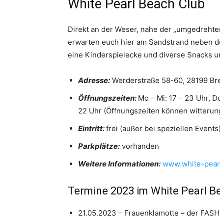
White Pearl Beach Club
Direkt an der Weser, nahe der „umgedrehte
erwarten euch hier am Sandstrand neben de
eine Kinderspielecke und diverse Snacks u
Adresse:
Werderstraße 58-60, 28199 B
Öffnungszeiten:
Mo – Mi: 17 – 23 Uhr, Do
22 Uhr (Öffnungszeiten können witteru
Eintritt:
frei (außer bei speziellen Events
Parkplätze:
vorhanden
Weitere Informationen:
www.white-pear
Termine 2023 im White Pearl B
21.05.2023 – Frauenklamotte – der F