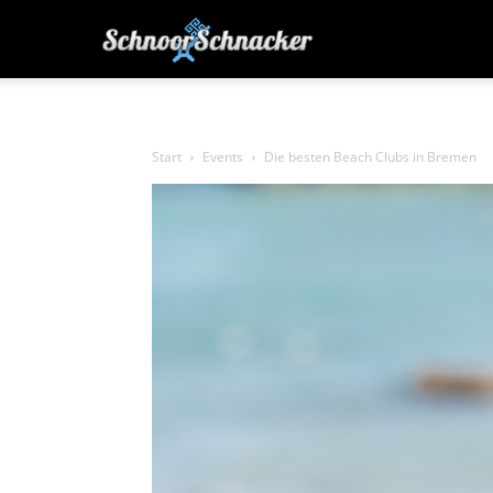
SchnoorSchnacker
|
Start
Events
Die besten Beach Clubs in Bremen
von
Bremern
für
Bremer