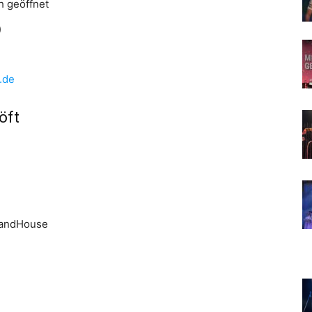
h geöffnet
)
.de
öft
randHouse