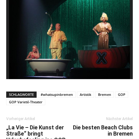
SCHLAGWORTE
#whatsupinbremen
Artistik
Bremen
GOP
GOP Varieté-Theater
Vorheriger Artikel
Nächster Artikel
„La Vie – Die Kunst der
Die besten Beach Clubs
Straße“ bringt
in Bremen