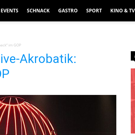
EVENTS
SCHNACK
GASTRO
SPORT
KINO & TV
yback“ im GOP
ive-Akrobatik:
OP