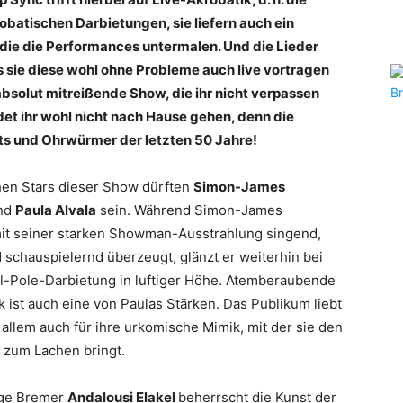
robatischen Darbietungen, sie liefern auch ein
die die Performances untermalen. Und die Lieder
s sie diese wohl ohne Probleme auch live vortragen
 absolut mitreißende Show, die ihr nicht verpassen
et ihr wohl nicht nach Hause gehen, denn die
its und Ohrwürmer der letzten 50 Jahre!
hen Stars dieser Show dürften
Simon-James
nd
Paula Alvala
sein. Während Simon-James
mit seiner starken Showman-Ausstrahlung singend,
 schauspielernd überzeugt, glänzt er weiterhin bei
al-Pole-Darbietung in luftiger Höhe. Atemberaubende
k ist auch eine von Paulas Stärken. Das Publikum liebt
 allem auch für ihre urkomische Mimik, mit der sie den
 zum Lachen bringt.
ige Bremer
Andalousi Elakel
beherrscht die Kunst der