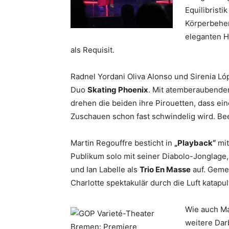
Equilibrist
Körperbehe
eleganten H
als Requisit.
Radnel Yordani Oliva Alonso und Sirenia Ló
Duo
Skating Phoenix
. Mit atemberaubende
drehen die beiden ihre Pirouetten, dass ei
Zuschauen schon fast schwindelig wird. Be
Martin Regouffre besticht in
„Playback“
mit
Publikum solo mit seiner Diabolo-Jonglage
und Ian Labelle als
Trio En Masse
auf. Geme
Charlotte spektakulär durch die Luft katapult
Wie auch Ma
weitere Dar