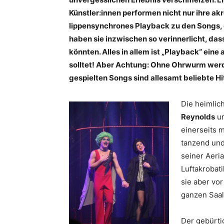
Künstler:innen performen nicht nur ihre ak
lippensynchrones Playback zu den Songs, 
haben sie inzwischen so verinnerlicht, das
könnten. Alles in allem ist „Playback“ eine
solltet! Aber Achtung: Ohne Ohrwurm werd
gespielten Songs sind allesamt beliebte H
Die heimlic
Reynolds
u
einerseits 
tanzend und
seiner Aeri
Luftakrobati
sie aber vor
ganzen Saal
Der gebürt