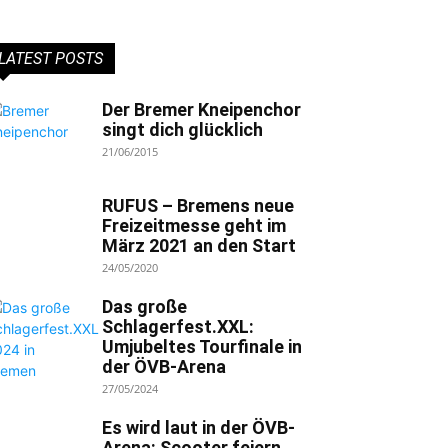
LATEST POSTS
Der Bremer Kneipenchor
singt dich glücklich
21/06/2015
RUFUS – Bremens neue
Freizeitmesse geht im
März 2021 an den Start
24/05/2020
Das große
Schlagerfest.XXL:
Umjubeltes Tourfinale in
der ÖVB-Arena
27/05/2024
Es wird laut in der ÖVB-
Arena: Scooter feiern