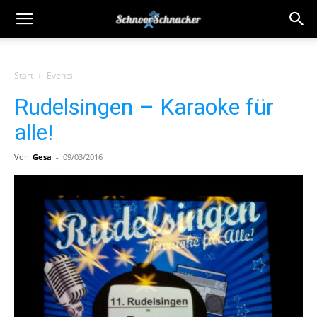
Start
Events
Rudelsingen – Karaoke für
alle!
Von
Gesa
-
09/03/2016