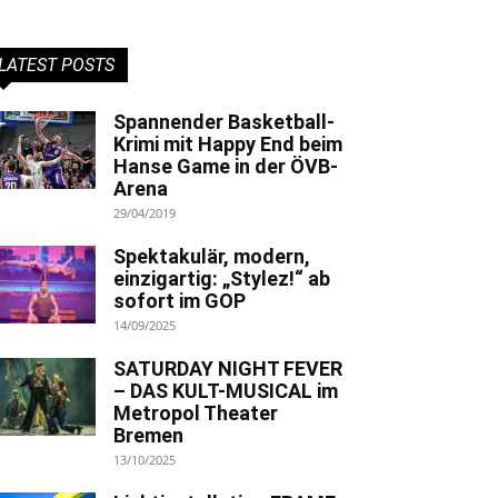
LATEST POSTS
Spannender Basketball-
Krimi mit Happy End beim
Hanse Game in der ÖVB-
Arena
29/04/2019
Spektakulär, modern,
einzigartig: „Stylez!“ ab
sofort im GOP
14/09/2025
SATURDAY NIGHT FEVER
– DAS KULT-MUSICAL im
Metropol Theater
Bremen
13/10/2025