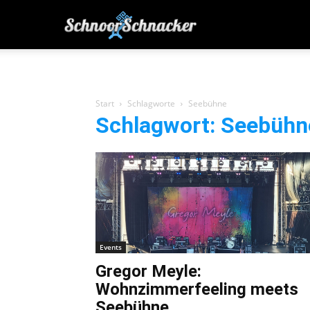
SchnoorSchnacker
|
Start
Schlagworte
Seebühne
Schlagwort: Seebühn
von
Bremern
für
Events
Bremer
Gregor Meyle:
Wohnzimmerfeeling meets
Seebühne