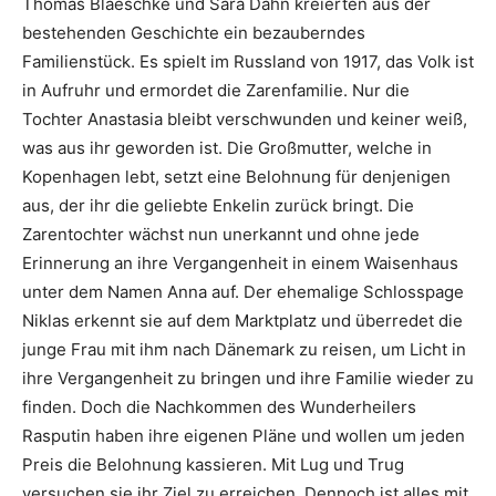
Thomas Blaeschke und Sara Dähn kreierten aus der
bestehenden Geschichte ein bezauberndes
Familienstück. Es spielt im Russland von 1917, das Volk ist
in Aufruhr und ermordet die Zarenfamilie. Nur die
Tochter Anastasia bleibt verschwunden und keiner weiß,
was aus ihr geworden ist. Die Großmutter, welche in
Kopenhagen lebt, setzt eine Belohnung für denjenigen
aus, der ihr die geliebte Enkelin zurück bringt. Die
Zarentochter wächst nun unerkannt und ohne jede
Erinnerung an ihre Vergangenheit in einem Waisenhaus
unter dem Namen Anna auf. Der ehemalige Schlosspage
Niklas erkennt sie auf dem Marktplatz und überredet die
junge Frau mit ihm nach Dänemark zu reisen, um Licht in
ihre Vergangenheit zu bringen und ihre Familie wieder zu
finden. Doch die Nachkommen des Wunderheilers
Rasputin haben ihre eigenen Pläne und wollen um jeden
Preis die Belohnung kassieren. Mit Lug und Trug
versuchen sie ihr Ziel zu erreichen. Dennoch ist alles mit