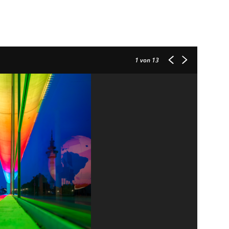
1
von 13