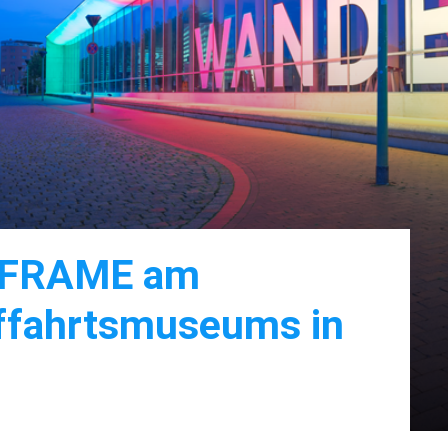
on FRAME am
ffahrtsmuseums in