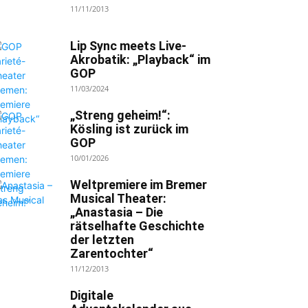
11/11/2013
Lip Sync meets Live-
Akrobatik: „Playback“ im
GOP
11/03/2024
„Streng geheim!“:
Kösling ist zurück im
GOP
10/01/2026
Weltpremiere im Bremer
Musical Theater:
„Anastasia – Die
rätselhafte Geschichte
der letzten
Zarentochter“
11/12/2013
Digitale