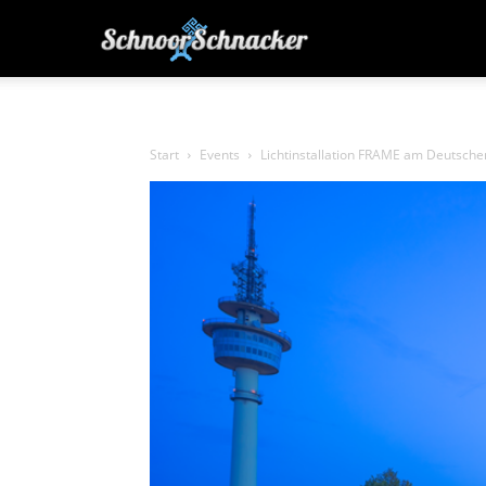
SchnoorSchnacker
|
Start
Events
Lichtinstallation FRAME am Deutsch
von
Bremern
für
Bremer