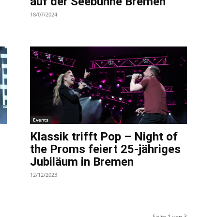
auf der Seebühne Bremen
18/07/2024
Events
Klassik trifft Pop – Night of
the Proms feiert 25-jähriges
Jubiläum in Bremen
12/12/2023
Seite 1 von 3