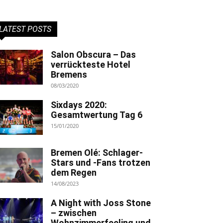
LATEST POSTS
Salon Obscura – Das
verrückteste Hotel
Bremens
08/03/2020
Sixdays 2020:
Gesamtwertung Tag 6
15/01/2020
Bremen Olé: Schlager-
Stars und -Fans trotzen
dem Regen
14/08/2023
A Night with Joss Stone
– zwischen
Wohnzimmerfeeling und