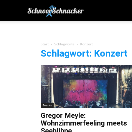
SchnoorSchnacker
|
Start
Schlagworte
Konzert
Schlagwort: Konzert
von
Bremern
für
Events
Bremer
Gregor Meyle:
Wohnzimmerfeeling meets
Seebühne