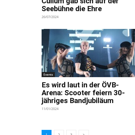
Cullum gab sich auf der
Seebühne die Ehre
26/07/2024
Events
Es wird laut in der ÖVB-
Arena: Scooter feiern 30-
jähriges Bandjubiläum
11/01/2024
1
2
3