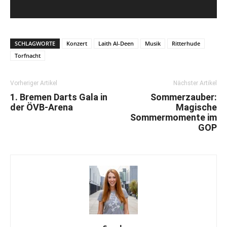
SCHLAGWORTE
Konzert
Laith Al-Deen
Musik
Ritterhude
Torfnacht
Vorheriger Artikel
Nächster Artikel
1. Bremen Darts Gala in
Sommerzauber:
der ÖVB-Arena
Magische
Sommermomente im
GOP