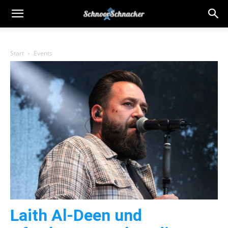
Start
Events
Laith Al-Deen und